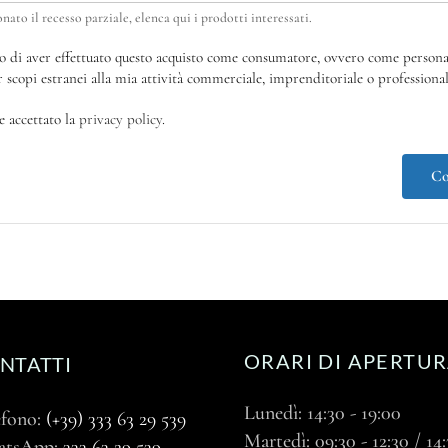
onato il recesso parziale, elenca qui i prodotti interessati.
di aver effettuato questo acquisto come consumatore, ovvero come persona 
r scopi estranei alla mia attività commerciale, imprenditoriale o professional
e accettato la
privacy policy
.
Co
ORARI DI APERTU
NTATTI
Lunedì: 14:30 - 19:00
efono:
(+39) 333 63 29 539
Martedì: 09:30 - 12:30 / 14:
atsApp:
333 63 29 539