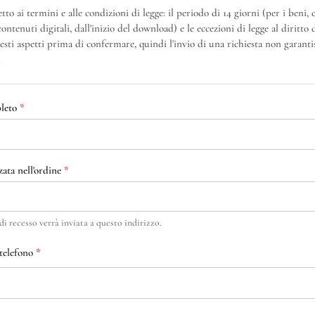
etto ai termini e alle condizioni di legge: il periodo di 14 giorni (per i beni, 
ontenuti digitali, dall'inizio del download) e le eccezioni di legge al diritto d
sti aspetti prima di confermare, quindi l'invio di una richiesta non garantis
.
leto
*
zata nell'ordine
*
i recesso verrà inviata a questo indirizzo.
telefono
*