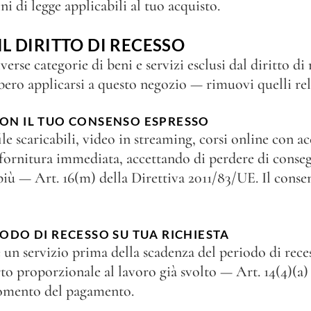
i di legge applicabili al tuo acquisto.
L DIRITTO DI RECESSO
rse categorie di beni e servizi esclusi dal diritto di r
bero applicarsi a questo negozio — rimuovi quelli rel
CON IL TUO CONSENSO ESPRESSO
le scaricabili, video in streaming, corsi online con 
 fornitura immediata, accettando di perdere di consegu
 più — Art. 16(m) della Direttiva 2011/83/UE. Il conse
IODO DI RECESSO SU TUA RICHIESTA
e un servizio prima della scadenza del periodo di rec
o proporzionale al lavoro già svolto — Art. 14(4)(a) 
 momento del pagamento.