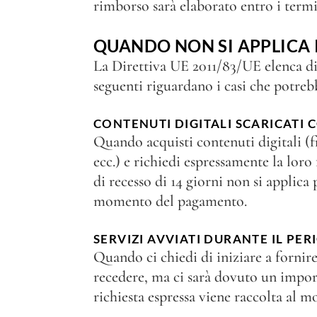
rimborso sarà elaborato entro i termin
QUANDO NON SI APPLICA I
La Direttiva UE 2011/83/UE elenca dive
seguenti riguardano i casi che potreb
CONTENUTI DIGITALI SCARICATI 
Quando acquisti contenuti digitali (fi
ecc.) e richiedi espressamente la loro
di recesso di 14 giorni non si applica
momento del pagamento.
SERVIZI AVVIATI DURANTE IL PER
Quando ci chiedi di iniziare a fornir
recedere, ma ci sarà dovuto un import
richiesta espressa viene raccolta al