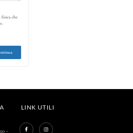
fisica che
e.
ntinua
RA
LINK UTILI
30 -