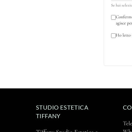
Se hai selezi
Confermo 
agisce pe
Ho letto 
STUDIO ESTETICA
CO
TIFFANY
Tel
Wh