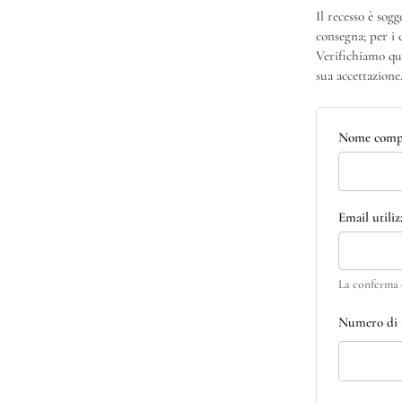
Il recesso è sogg
consegna; per i c
Verifichiamo que
sua accettazione
Nome comp
Email utiliz
La conferma d
Numero di 