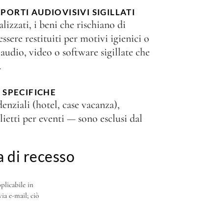
PPORTI AUDIOVISIVI SIGILLATI
lizzati, i beni che rischiano di
essere restituiti per motivi igienici o
 audio, video o software sigillate che
.
 SPECIFICHE
denziali (hotel, case vacanza),
glietti per eventi — sono esclusi dal
a di recesso
plicabile in
ia e-mail; ciò