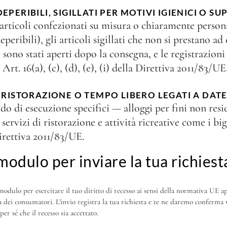
PERIBILI, SIGILLATI PER MOTIVI IGIENICI O SU
i articoli confezionati su misura o chiaramente persona
eribili), gli articoli sigillati che non si prestano ad 
 sono stati aperti dopo la consegna, e le registrazioni
t. 16(a), (c), (d), (e), (i) della Direttiva 2011/83/UE
, RISTORAZIONE O TEMPO LIBERO LEGATI A DATE
odo di esecuzione specifici — alloggi per fini non resi
 servizi di ristorazione e attività ricreative come i bi
Direttiva 2011/83/UE.
modulo per inviare la tua richiest
modulo per esercitare il tuo diritto di recesso ai sensi della normativa UE ap
a dei consumatori. L'invio registra la tua richiesta e te ne daremo conferma v
per sé che il recesso sia accettato.