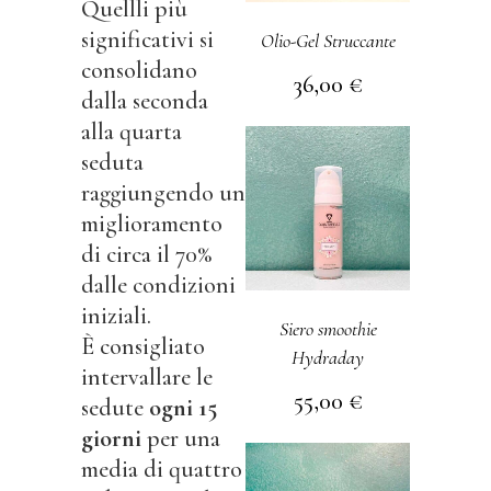
Quellli più
significativi si
Olio-Gel Struccante
consolidano
36,00
€
dalla seconda
alla quarta
seduta
raggiungendo un
miglioramento
di circa il 70%
dalle condizioni
iniziali.
Siero smoothie
È consigliato
Hydraday
intervallare le
55,00
€
sedute
ogni 15
giorni
per una
media di quattro