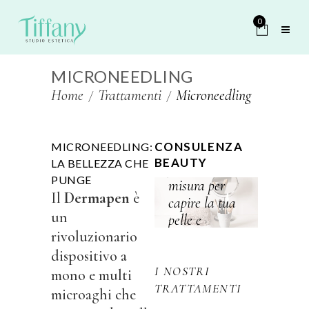
0
MICRONEEDLING
Home
Trattamenti
Microneedling
CONSULENZA
MICRONEEDLING:
Scopri il
BEAUTY
LA BELLEZZA CHE
percorso su
PUNGE
misura per
Il
Dermapen
è
capire la tua
un
pelle e
rivoluzionario
valorizzarla
davvero.
dispositivo a
I NOSTRI
mono e multi
TRATTAMENTI
microaghi che