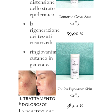
distensione
dello strato
epidermico
Contorno Occhi Skin
Cell 5
la
rigenerazione
59,00
€
dei tessuti
cicatriziali
ringiovanimento
cutaneo in
generale.
Tonico Esfoliante Skin
Cell 5
IL TRATTAMENTO
È DOLOROSO?
38,00
€
La penetrazione