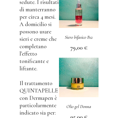
sedute. I risultati
di manterranno
per circa 4 mesi.
A domicilio si
possono usare
Siero bifasico B12
sieri e creme che
completano
79,00
€
l’effetto
tonificante e
liftante.
Il trattamento
QUINTAPELLE
con Dermapen è
particolarmente
Olio gel Donna
indicato sia per:
95,00
€