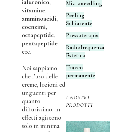
ialuronico
,
Microneedling
vitamine
,
Peeling
amminoacidi
,
Schiarente
coenzimi
,
octapeptide
,
Pressoterapia
pentapeptide
Radiofrequenza
ecc.
Estetica
Trucco
Noi sappiamo
permanente
che l’uso delle
creme, lozioni ed
unguenti per
I NOSTRI
quanto
PRODOTTI
diffusissimo, in
effetti agiscono
solo in minima