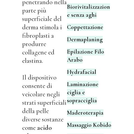
penetrando nella
Biorivitalizzazion
parte più
e senza aghi
superficiale del
derma stimola i
Coppettazione
fibroplasti a
Dermaplaning
produrre
Epilazione Filo
collagene ed
Arabo
elastina.
Hydrafacial
Il dispositivo
Laminazione
consente di
ciglia e
veicolare negli
sopracciglia
strati superficiali
della pelle
Maderoterapia
diverse sostanze
Massaggio Kobido
come
acido