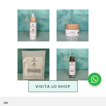
Siero alla
Crema alla
Bava di
Bava di
Lumaca
Lumaca
Siero Viso
Aloe e
con
Bava di
Vitamina
Lumaca
B12
VISITA LO SHOP