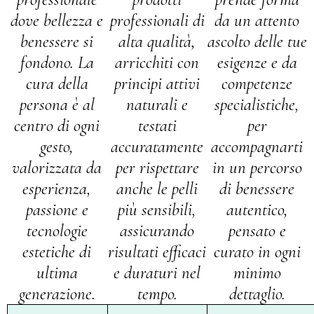
dove bellezza e
professionali di
da un attento
benessere si
alta qualità,
ascolto delle tue
fondono. La
arricchiti con
esigenze e da
cura della
principi attivi
competenze
persona è al
naturali e
specialistiche,
centro di ogni
testati
per
gesto,
accuratamente
accompagnarti
valorizzata da
per rispettare
in un percorso
esperienza,
anche le pelli
di benessere
passione e
più sensibili,
autentico,
tecnologie
assicurando
pensato e
estetiche di
risultati efficaci
curato in ogni
ultima
e duraturi nel
minimo
generazione.
tempo.
dettaglio.