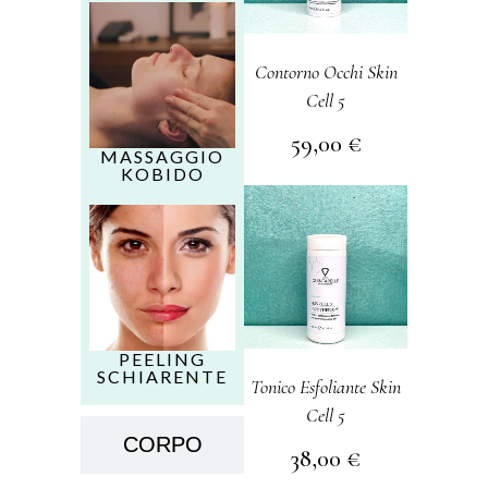
Contorno Occhi Skin
Cell 5
59,00
€
MASSAGGIO
KOBIDO
PEELING
SCHIARENTE
Tonico Esfoliante Skin
Cell 5
CORPO
38,00
€