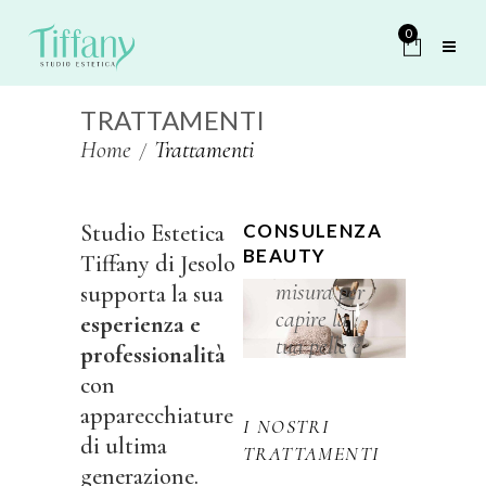
0
TRATTAMENTI
Home
Trattamenti
Studio Estetica
CONSULENZA
Scopri il
BEAUTY
Tiffany di Jesolo
percorso su
misura per
supporta la sua
capire la
esperienza e
tua pelle e
professionalità
valorizzarl
con
a davvero.
apparecchiature
I NOSTRI
di ultima
TRATTAMENTI
generazione.