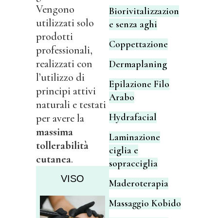
Vengono
Biorivitalizzazion
utilizzati solo
e senza aghi
prodotti
Coppettazione
professionali,
realizzati con
Dermaplaning
l’utilizzo di
Epilazione Filo
principi attivi
Arabo
naturali e testati
Hydrafacial
per avere la
massima
Laminazione
tollerabilità
ciglia e
cutanea
.
sopracciglia
VISO
Maderoterapia
Massaggio Kobido