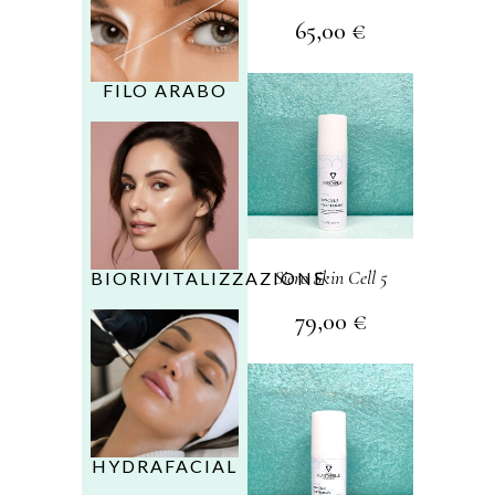
65,00
€
FILO ARABO
Siero Skin Cell 5
BIORIVITALIZZAZIONE
79,00
€
HYDRAFACIAL