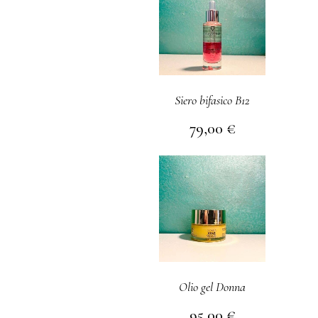
Siero bifasico B12
79,00
€
Olio gel Donna
95,00
€