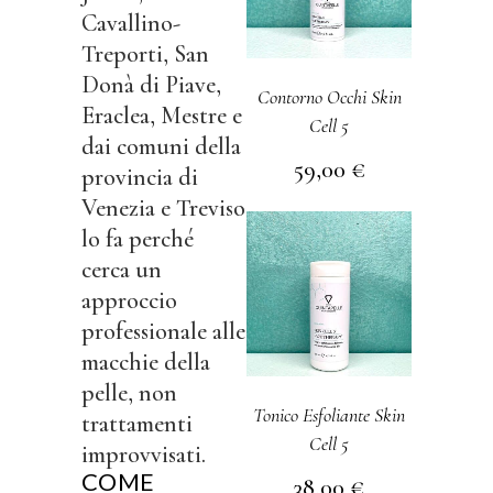
Cavallino-
Treporti, San
Donà di Piave,
Contorno Occhi Skin
Eraclea, Mestre e
Cell 5
dai comuni della
59,00
€
provincia di
Venezia e Treviso
lo fa perché
cerca un
approccio
professionale alle
macchie della
pelle, non
Tonico Esfoliante Skin
trattamenti
Cell 5
improvvisati.
COME
38,00
€