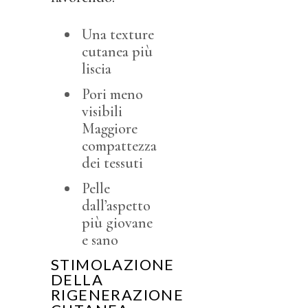
Una texture
cutanea più
liscia
Pori meno
visibili
Maggiore
compattezza
dei tessuti
Pelle
dall’aspetto
più giovane
e sano
STIMOLAZIONE
DELLA
RIGENERAZIONE