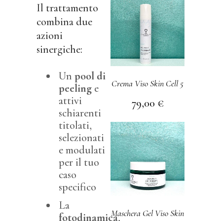
Il trattamento
combina due
azioni
sinergiche:
Un
pool di
Crema Viso Skin Cell 5
peeling
e
attivi
79,00
€
schiarenti
titolati,
selezionati
e modulati
per il tuo
caso
specifico
La
Maschera Gel Viso Skin
fotodinamica
,