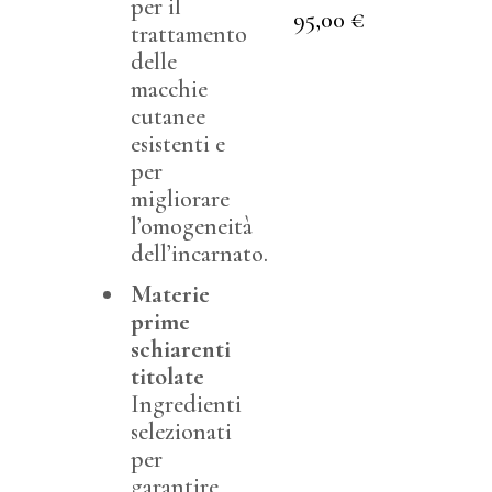
per il
95,00
€
trattamento
delle
macchie
cutanee
esistenti e
per
migliorare
l’omogeneità
dell’incarnato.
Materie
prime
schiarenti
titolate
Ingredienti
selezionati
per
garantire