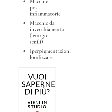
Macchie
post-
infiammatorie
Macchie da
invecchiamento
(lentigo
senili)
Iperpigmentazioni
localizzate
VUOI
SAPERNE
DI PIÙ?
VIENI IN
STUDIO