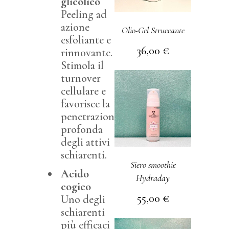
glicolico
Peeling ad
azione
Olio-Gel Struccante
esfoliante e
36,00
€
rinnovante.
Stimola il
turnover
cellulare e
favorisce la
penetrazione
profonda
degli attivi
schiarenti.
Siero smoothie
Acido
Hydraday
cogico
55,00
€
Uno degli
schiarenti
più efficaci