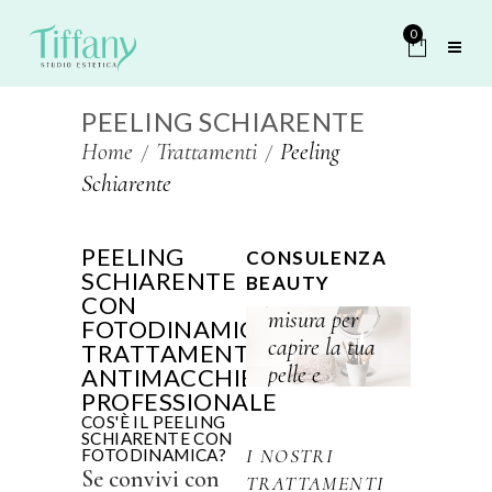
0
PEELING SCHIARENTE
Home
Trattamenti
Peeling
Schiarente
PEELING
CONSULENZA
Scopri il
SCHIARENTE
BEAUTY
percorso su
CON
misura per
FOTODINAMICA:
capire la tua
TRATTAMENTO
pelle e
ANTIMACCHIE
PROFESSIONALE
valorizzarla
COS'È IL PEELING
davvero.
SCHIARENTE CON
I NOSTRI
FOTODINAMICA?
Se convivi con
TRATTAMENTI