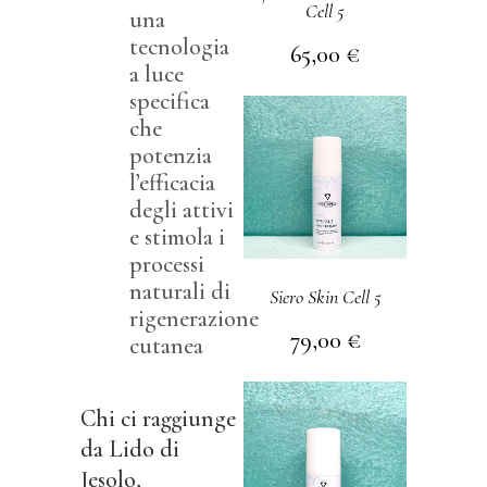
Cell 5
una
tecnologia
65,00
€
a luce
specifica
che
potenzia
l’efficacia
degli attivi
e stimola i
processi
naturali di
Siero Skin Cell 5
rigenerazione
79,00
€
cutanea
Chi ci raggiunge
da Lido di
Jesolo,