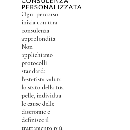
CONSULENZA
PERSONALIZZATA
Ogni percorso
inizia con una
consulenza
approfondita.
Non
applichiamo
protocolli
standard:
l’estetista valuta
lo stato della tua
pelle, individua
le cause delle
discromie e
definisce il
trattamento più