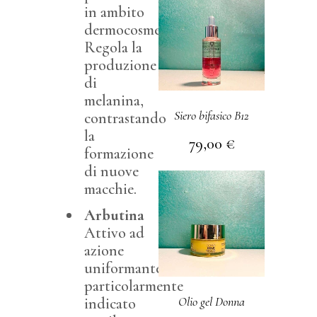
in ambito
dermocosmetico.
Regola la
produzione
di
melanina,
Siero bifasico B12
contrastando
la
79,00
€
formazione
di nuove
macchie.
Arbutina
Attivo ad
azione
uniformante,
particolarmente
Olio gel Donna
indicato