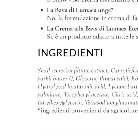
La Bava di Lumaca unge?
No, la formulazione in crema di fa
La Crema alla Bava di Lumaca Etern
Sì, è un prodotto adatto a tutte le 
INGREDIENTI
Snail secretion filtrate extract, Caprylic/
parkii butter (), Glycerin, Propanediol, R
Hydrolyzed hyaluronic acid, Lycium barbar
palmitate, Tocopheryl acetate, Citric ac
Ethylhexy|glycerin, Tetrasodium glutamate
*ingredienti provenienti da agricoltur