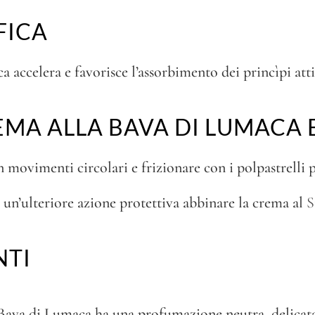
FICA
 accelera e favorisce l’assorbimento dei princìpi atti
EMA ALLA BAVA DI LUMACA
n movimenti circolari e frizionare con i polpastrelli p
 un’ulteriore azione protettiva abbinare la crema al
S
NTI
 Bava di Lumaca ha una profumazione neutra, delicata