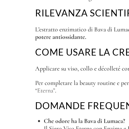
RILEVANZA SCIENTI
L’estratto enzimatico di Bava di Lumaca
potere antiossidante.
COME USARE LA CR
Applicare su viso, collo e décolleté co
Per completare la beauty routine e per
“Eterna”
.
DOMANDE FREQUE
Che odore ha la Bava di Lumaca?
Il Siero Viso Eterna con Enzima e