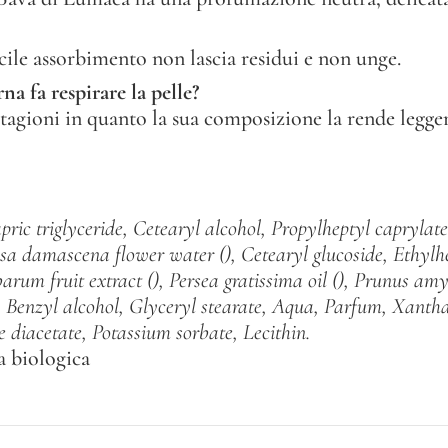
cile assorbimento non lascia residui e non unge.
a fa respirare la pelle?
stagioni in quanto la sua composizione la rende legger
capric triglyceride, Cetearyl alcohol, Propylheptyl caprylat
osa damascena flower water (), Cetearyl glucoside, Ethylh
um fruit extract (), Persea gratissima oil (), Prunus amyg
id, Benzyl alcohol, Glyceryl stearate, Aqua, Parfum, Xant
 diacetate, Potassium sorbate, Lecithin.
a biologica