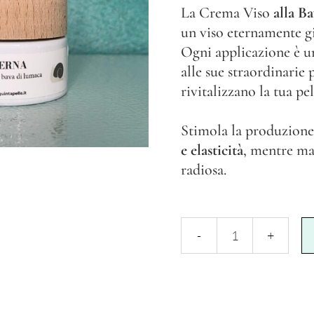
La Crema Viso
alla B
un viso eternamente g
Ogni applicazione è un
alle sue straordinarie 
rivitalizzano la tua pel
Stimola la produzione
e elasticità
, mentre man
radiosa.
Crema
alla
Bava