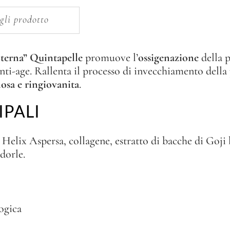
di
gli prodotto
Lumaca
quantity
terna” Quintapelle
promuove l’
ossigenazione
della p
anti-age. Rallenta il processo di invecchiamento della
osa e ringiovanita
.
IPALI
 Helix Aspersa, collagene, estratto di bacche di Goji 
dorle.
ogica