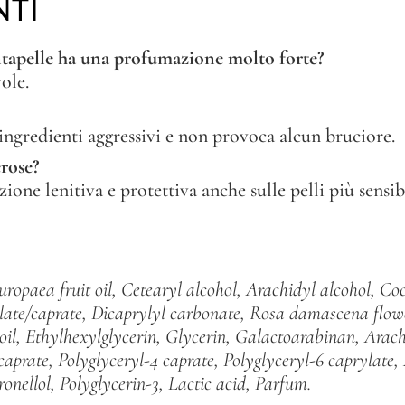
NTI
tapelle ha una profumazione molto forte?
ole.
 ingredienti aggressivi e non provoca alcun bruciore.
erose?
ione lenitiva e protettiva anche sulle pelli più sensibi
uropaea fruit oil, Cetearyl alcohol, Arachidyl alcohol,
Coc
late/caprate, Dicaprylyl
carbonate, Rosa damascena flower
 oil, Ethylhexylglycerin, Glycerin, Galactoarabinan, Arac
caprate, Polyglyceryl-4 caprate,
Polyglyceryl-6 caprylate
ronellol, Polyglycerin-3, Lactic acid, Parfum.