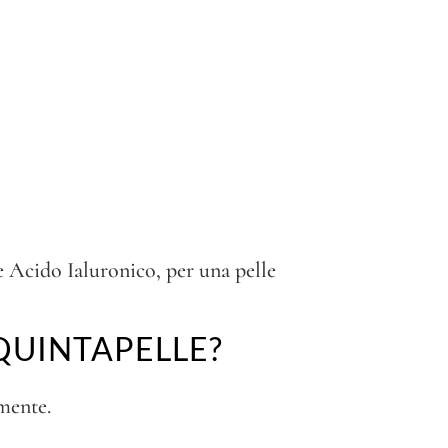
e Acido Ialuronico, per una pelle
QUINTAPELLE?
amente.