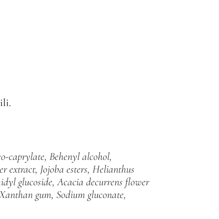
li.
o-caprylate, Behenyl alcohol,
 extract, Jojoba esters, Helianthus
hidyl glucoside, Acacia
decurrens flower
, Xanthan gum, Sodium gluconate,