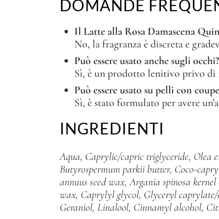
DOMANDE FREQUE
Il Latte alla Rosa Damascena Quin
No, la fragranza è discreta e gradev
Può essere usato anche sugli occhi?
Sì, è un prodotto lenitivo privo di
Può essere usato su pelli con coup
Sì, è stato formulato per avere un’az
INGREDIENTI
Aqua, Caprylic/capric triglyceride, Olea e
Butyrospermum parkii butter, Coco-capry
annuus seed wax, Argania
spinosa kernel
wax, Caprylyl glycol, Glyceryl caprylate/
Geraniol, Linalool, Cinnamyl alcohol,
Cit