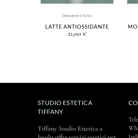
Detergenti e Tonici
LATTE ANTIOSSIDANTE
MO
21,00
€
STUDIO ESTETICA
CO
TIFFANY
Tel
Tiffany Studio Estetica a
Wh
Jesolo offre servizi estetici per
Indi