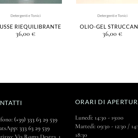
Detergenti e Tonici
Detergenti e Tonici
USSE RIEQUILIBRANTE
OLIO-GEL STRUCCA
36,00
€
36,00
€
ORARI DI APERTU
NTATTI
Lunedì: 14:30 - 19:00
efono:
(+39) 333 63 29 539
Martedì: 09:30 - 12:30 / 14:
atsApp:
333 63 29 539
18:30
rizzo: Via Roma Destra, 1,