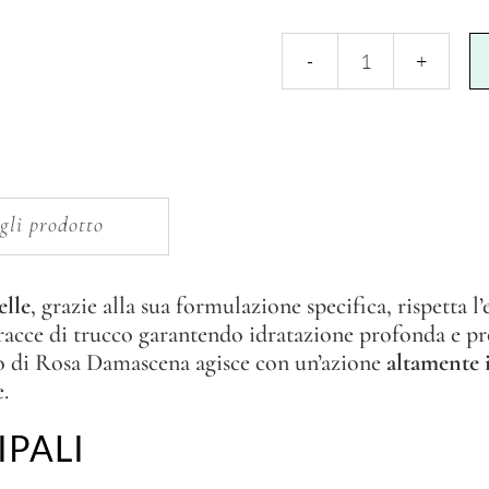
Latte
alla
Rosa
Damascena
gli prodotto
quantity
elle
, grazie alla sua formulazione specifica, rispetta l’
racce di trucco garantendo idratazione profonda e pr
to di Rosa Damascena agisce con un’azione
altamente i
.
IPALI