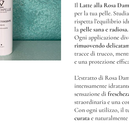
Il
Latte alla Rosa Da
per la tua pelle. Stud
rispetta l’equilibrio i
la
pelle sana e radiosa.
Ogni applicazione div
rimuovendo delicatam
tracce di trucco, ment
e una protezione effic
L’estratto di Rosa Dam
intensamente idratante 
sensazione di
freschezz
straordinaria e una c
Con ogni utilizzo, il t
curata
e naturalmente 