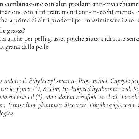
in combinazione con altri prodotti anti-invecchiame
inazione con altri trattamenti anti-invecchiamento, 
chera prima di altri prodotti per massimizzare i suoi ef
le grassa?
ta anche per pelli grasse, poiché aiuta a idratare senz
 grana della pelle.
dulcis oil, Ethylhexyl stearate, Propanediol, Caprylic/cap
sis leaf juice (*), Kaolin, Hydrolyzed hyaluronic acid, Kig
ia spinosa oil (*), Macadamia ternifolia seed oil, Tocophe
, Tetrasodium glutamate diacetate, Ethylhexylglycerin, C
logica