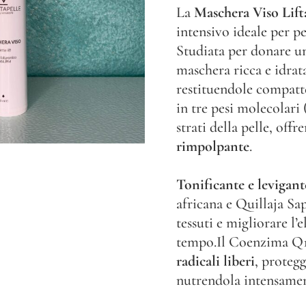
La
Maschera Viso Lift
intensivo ideale per pe
Studiata per donare 
maschera ricca e idrat
restituendole compatt
in tre pesi molecolari 
strati della pelle, off
rimpolpante
.
Tonificante e levigant
africana e Quillaja Sa
tessuti e migliorare l’e
tempo.Il Coenzima Q1
radicali liberi
, protegg
nutrendola intensamen