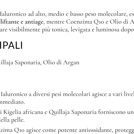
uronico ad alto, medio e basso peso molecolare, estr
liftante e antiage
, mentre Coenzima Q10 e Olio di A
pare visibilmente più tonica, levigata e luminosa dopo
IPALI
illaja Saponaria, Olio di Argan
 Ialuronico a diversi pesi molecolari agisce a vari liv
immediato.
 di Kigelia africana e Quillaja Saponaria forniscono un’
lla pelle.
nzima Q10 agisce come potente antiossidante, protegge