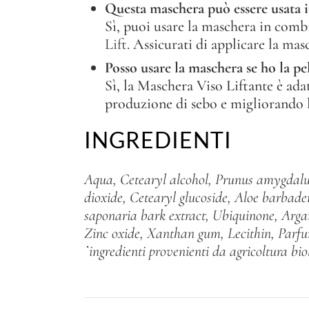
Questa maschera può essere usata 
Sì, puoi usare la maschera in comb
Lift
. Assicurati di applicare la mas
Posso usare la maschera se ho la pel
Sì, la Maschera Viso Liftante è adat
produzione di sebo e migliorando la
INGREDIENTI
Aqua, Cetearyl alcohol, Prunus amygdalus 
dioxide, Cetearyl glucoside, Aloe barbaden
saponaria bark extract, Ubiquinone, Argan
Zinc oxide, Xanthan gum, Lecithin, Parfum
˙ingredienti provenienti da agricoltura bio