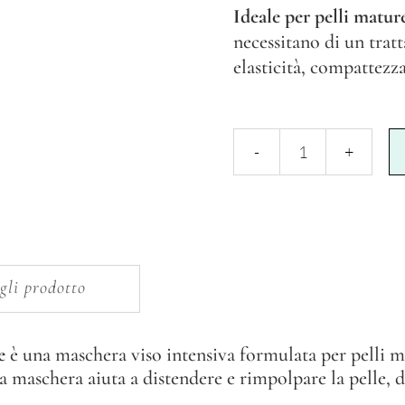
Ideale per pelli mature
necessitano di un trat
elasticità, compattezz
Maschera
Viso
Liftante
quantity
gli prodotto
e
è una maschera viso intensiva formulata per pelli ma
sta maschera aiuta a distendere e rimpolpare la pelle, 