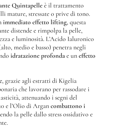
ante Quintapelle
è il trattamento
lli mature, stressate o prive di tono.
un
immediato effetto lifting
, questa
ante distende e rimpolpa la pelle,
ezza e luminosità. L’Acido Ialuronico
(alto, medio e basso) penetra negli
rendo
idratazione profonda
e un
effetto
e
, grazie agli estratti di Kigelia
ponaria che lavorano per rassodare i
lasticità, attenuando i segni del
0 e l’Olio di Argan
combattono i
endo la pelle dallo stress ossidativo e
te.