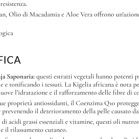
resistenza.
gan, Olio di Macadamia e Aloe Vera offrono un’azione
ogica
FICA
laja Saponaria
: questi estratti vegetali hanno potenti pr
e tonificando i tessuti. La Kigelia africana è nota per
ve l’idratazione e il rafforzamento delle fibre di co
sue proprietà antiossidanti, il Coenzima Q10 protegge l
 prevenendo il deterioramento della pelle causato dai 
i di acidi grassi essenziali e vitamine, questi oli nut
 e il rilassamento cutaneo.