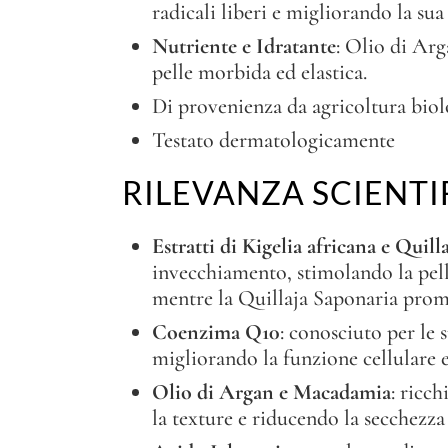
radicali liberi e migliorando la sua 
Nutriente e Idratante
: Olio di Ar
pelle morbida ed elastica.
Di provenienza da agricoltura biol
Testato dermatologicamente
RILEVANZA SCIENTI
Estratti di Kigelia africana e Quil
invecchiamento, stimolando la pelle 
mentre la Quillaja Saponaria promuo
Coenzima Q10
: conosciuto per le 
migliorando la funzione cellulare e
Olio di Argan e Macadamia
: ricch
la texture e riducendo la secchezza