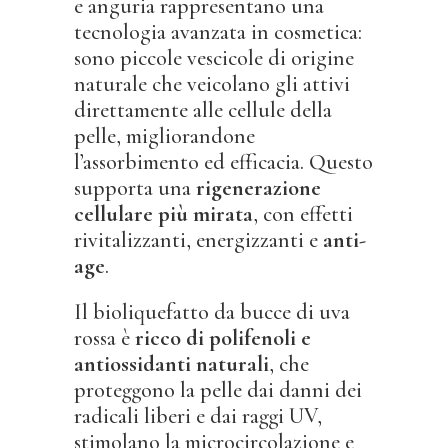
e anguria rappresentano una
tecnologia avanzata in cosmetica:
sono piccole vescicole di origine
naturale che veicolano gli attivi
direttamente alle cellule della
pelle, migliorandone
l’assorbimento ed efficacia. Questo
supporta una
rigenerazione
cellulare più mirata
, con effetti
rivitalizzanti, energizzanti e
anti-
age
.
Il bioliquefatto da bucce di uva
rossa è
ricco di polifenoli e
antiossidanti naturali
, che
proteggono la pelle dai danni dei
radicali liberi e dai raggi UV,
stimolano la microcircolazione e