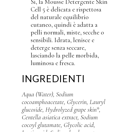
Sì, la Mousse Detergente Skin
Cell 5 è delicata e rispettosa
del naturale equilibrio
cutaneo, quindi è adatta a
pelli normali, miste, secche o
sensibili. Idrata, lenisce e
deterge senza seccare,
lasciando la pelle morbida,
luminosa e fresca.
INGREDIENTI
Aqua (Water), Sodium
cocoamphoacetate, Glycerin, Lauryl
glucoside, Hydrolyzed grape skin*,
Centella asiatica extract, Sodium
cocoyl glutamate, Glycolic acid,