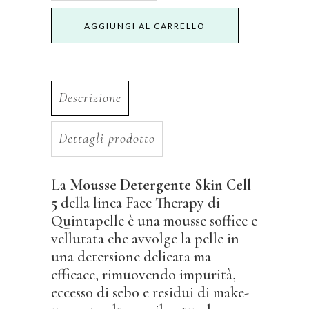
detergente
AGGIUNGI AL CARRELLO
Skin
Cell
5
Descrizione
quantity
Dettagli prodotto
La
Mousse Detergente Skin Cell
5
della linea Face Therapy di
Quintapelle è una mousse soffice e
vellutata che avvolge la pelle in
una detersione delicata ma
efficace, rimuovendo impurità,
eccesso di sebo e residui di make-