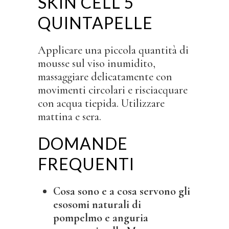
SKIN CELL 5
QUINTAPELLE
Applicare una piccola quantità di
mousse sul viso inumidito,
massaggiare delicatamente con
movimenti circolari e risciacquare
con acqua tiepida. Utilizzare
mattina e sera.
DOMANDE
FREQUENTI
Cosa sono e a cosa servono gli
esosomi naturali di
pompelmo e anguria