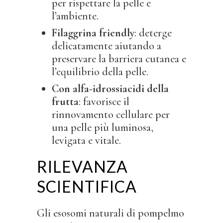
per rispettare la pelle e
l’ambiente.
Filaggrina friendly
: deterge
delicatamente aiutando a
preservare la barriera cutanea e
l’equilibrio della pelle.
Con alfa-idrossiacidi della
frutta
: favorisce il
rinnovamento cellulare per
una pelle più luminosa,
levigata e vitale.
RILEVANZA
SCIENTIFICA
Gli esosomi naturali di pompelmo