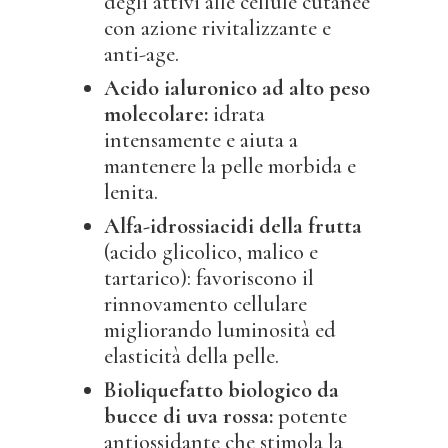
degli attivi alle cellule cutanee
con azione rivitalizzante e
anti-age.
Acido ialuronico ad alto peso
molecolare:
idrata
intensamente e aiuta a
mantenere la pelle morbida e
lenita.
Alfa-idrossiacidi della frutta
(acido glicolico, malico e
tartarico): favoriscono il
rinnovamento cellulare
migliorando luminosità ed
elasticità della pelle.
Bioliquefatto biologico da
bucce di uva rossa:
potente
antiossidante che stimola la