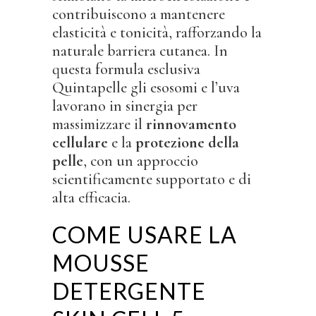
contribuiscono a mantenere
elasticità e tonicità, rafforzando la
naturale barriera cutanea. In
questa formula esclusiva
Quintapelle gli esosomi e l’uva
lavorano in sinergia per
massimizzare il
rinnovamento
cellulare
e la
protezione della
pelle
, con un approccio
scientificamente supportato e di
alta efficacia.
COME USARE LA
MOUSSE
DETERGENTE