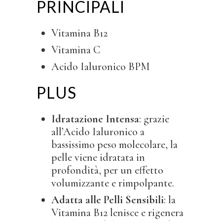
PRINCIPALI
Vitamina B12
Vitamina C
Acido Ialuronico BPM
PLUS
Idratazione Intensa
: grazie
all’Acido Ialuronico a
bassissimo peso molecolare, la
pelle viene idratata in
profondità, per un effetto
volumizzante e rimpolpante.
Adatta alle Pelli Sensibili
: la
Vitamina B12 lenisce e rigenera